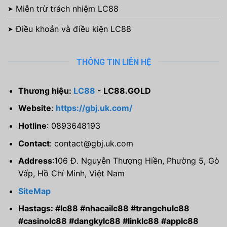
Miễn trừ trách nhiệm LC88
Điều khoản và điều kiện LC88
THÔNG TIN LIÊN HỆ
Thương hiệu:
LC88
- LC88.GOLD
Website
:
https://gbj.uk.com/
Hotline
: 0893648193
Contact
:
contact@gbj.uk.com
Address
:106 Đ. Nguyễn Thượng Hiền, Phường 5, Gò
Vấp, Hồ Chí Minh, Việt Nam
SiteMap
Hastags: #lc88 #nhacailc88 #trangchulc88
#casinolc88 #dangkylc88 #linklc88 #applc88