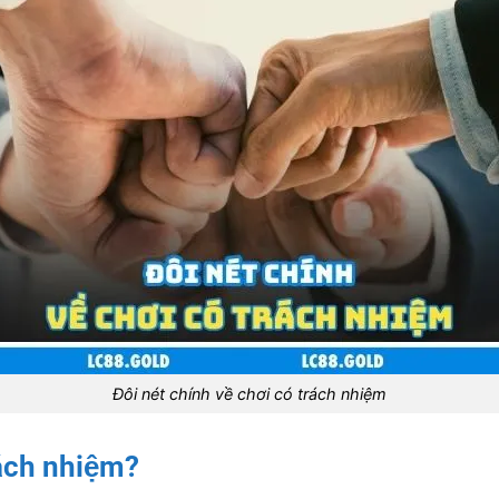
Đôi nét chính về chơi có trách nhiệm
rách nhiệm?