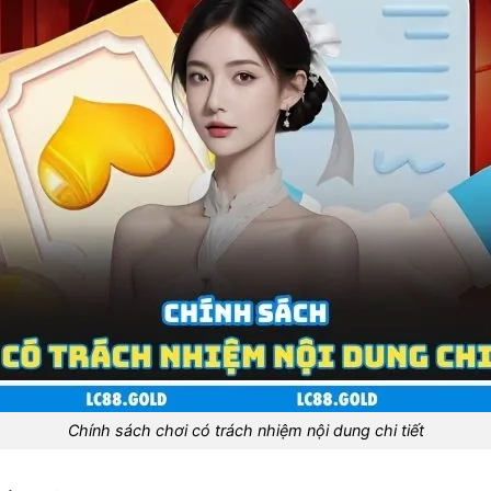
Chính sách chơi có trách nhiệm nội dung chi tiết