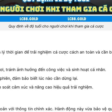
Quy định về độ tuổi cho người chơi khi tham gia cá cược
n lý thời gian để trải nghiệm cá cược cách an toàn và cần 
ơi, tránh ảnh hưởng đến công việc và sinh hoạt cá nhân.
 phiên, đảm bảo biết lúc nào cần dừng lại.
m soát cảm xúc và nâng cao hiệu quả trải nghiệm.
hoản với thông tin chính xác. Hành động này vừa bảo vệ qu