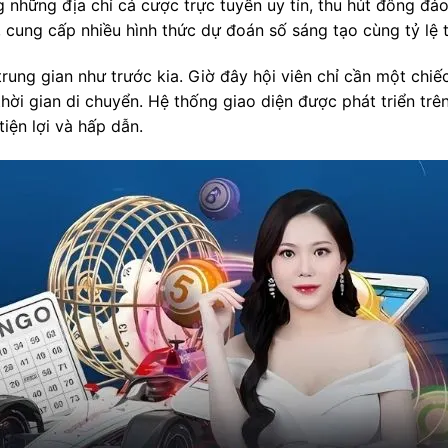
những địa chỉ cá cược trực tuyến uy tín, thu hút đông đảo 
, cung cấp nhiều hình thức dự đoán số sáng tạo cùng tỷ lệ 
trung gian như trước kia. Giờ đây hội viên chỉ cần một chiếc
i gian di chuyển. Hệ thống giao diện được phát triển trên c
iện lợi và hấp dẫn.