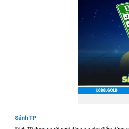
Sảnh TP
Sảnh TP được người chơi đánh giá như điểm dừng chân