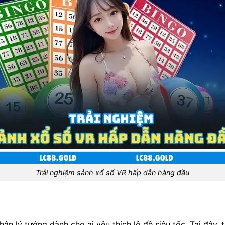
Trải nghiệm sảnh xổ số VR hấp dẫn hàng đầu
 lý tưởng dành cho ai yêu thích lô đề siêu tốc. Tại đây, th