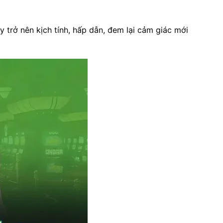
trở nên kịch tính, hấp dẫn, đem lại cảm giác mới