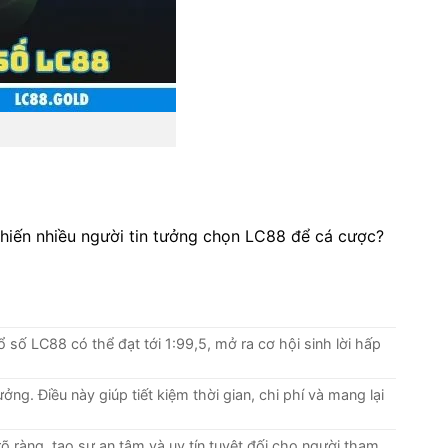
khiến nhiều người tin tưởng chọn LC88 để cá cược?
xổ số LC88 có thể đạt tới 1:99,5, mở ra cơ hội sinh lời hấp
ng. Điều này giúp tiết kiệm thời gian, chi phí và mang lại
 ràng, tạo sự an tâm và uy tín tuyệt đối cho người tham