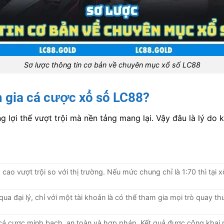
Sơ lược thông tin cơ bản về chuyên mục xổ số LC88
m gia cá cược xổ số LC88?
lợi thế vượt trội mà nền tảng mang lại. Vậy đâu là lý do 
 cao vượt trội so với thị trường. Nếu mức chung chỉ là 1:70 thì tại 
 đại lý, chỉ với một tài khoản là có thể tham gia mọi trò quay thưở
á cược minh bạch, an toàn và hợp pháp. Kết quả được công khai rõ