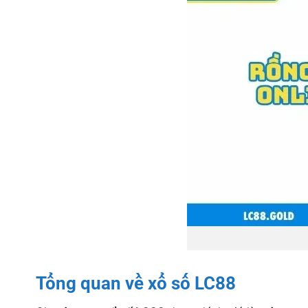
Tổng quan về xổ số LC88