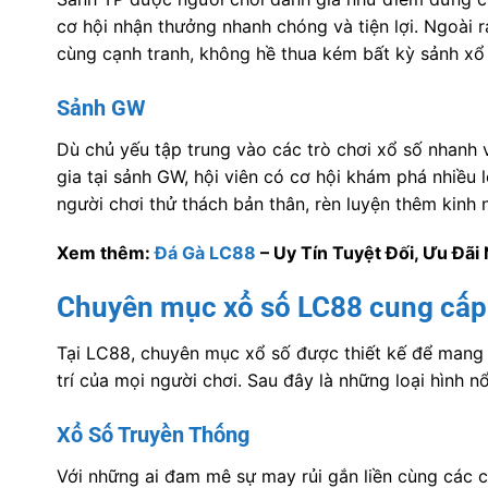
cơ hội nhận thưởng nhanh chóng và tiện lợi. Ngoài 
cùng cạnh tranh, không hề thua kém bất kỳ sảnh xổ
Sảnh GW
Dù chủ yếu tập trung vào các trò chơi xổ số nhanh
gia tại sảnh GW, hội viên có cơ hội khám phá nhiều
người chơi thử thách bản thân, rèn luyện thêm kinh 
Xem thêm:
Đá Gà LC88
– Uy Tín Tuyệt Đối, Ưu Đãi
Chuyên mục xổ số LC88 cung cấp
Tại LC88, chuyên mục xổ số được thiết kế để mang 
trí của mọi người chơi. Sau đây là những loại hình n
Xổ Số Truyền Thống
Với những ai đam mê sự may rủi gắn liền cùng các co