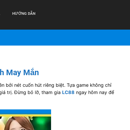
À
HƯỚNG DẪN
ch May Mắn
n bởi nét cuốn hút riêng biệt. Tựa game không chỉ
iá trị. Đừng bỏ lỡ, tham gia
LC88
ngay hôm nay để