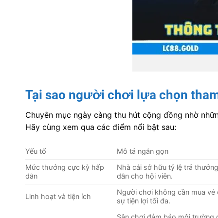
Tại sao người chơi lựa chọn tha
Chuyên mục ngày càng thu hút cộng đồng nhờ những 
Hãy cùng xem qua các điểm nổi bật sau:
Yếu tố
Mô tả ngắn gọn
Mức thưởng cực kỳ hấp
Nhà cái sở hữu tỷ lệ trả thưởng
dẫn
dẫn cho hội viên.
Người chơi không cần mua vé qua
Linh hoạt và tiện ích
sự tiện lợi tối đa.
Sân chơi đảm bảo môi trường c