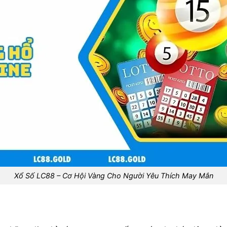
Xổ Số LC88 – Cơ Hội Vàng Cho Người Yêu Thích May Mắn