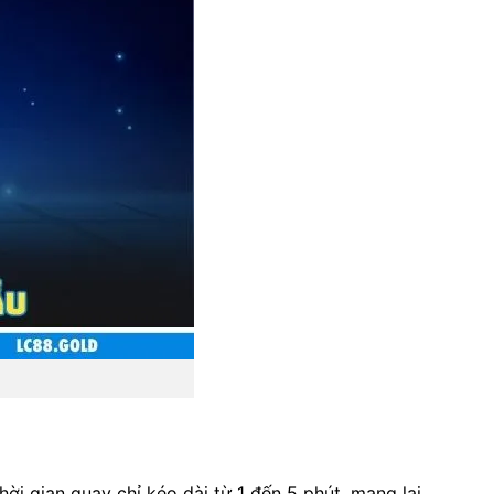
ời gian quay chỉ kéo dài từ 1 đến 5 phút, mang lại